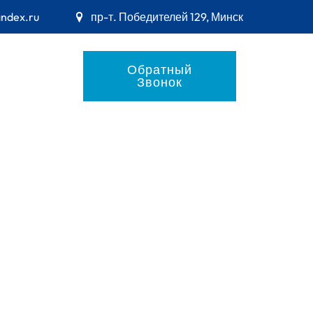
andex.ru
пр-т. Победителей 129, Минск
Обратный
Звонок