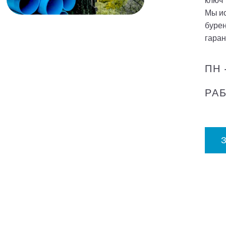
ключ"
Мы и
бурен
гаран
ПН 
РА