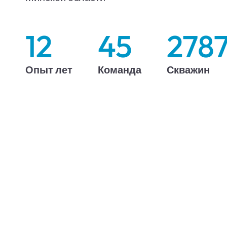
12
45
278
Опыт лет
Команда
Скважин