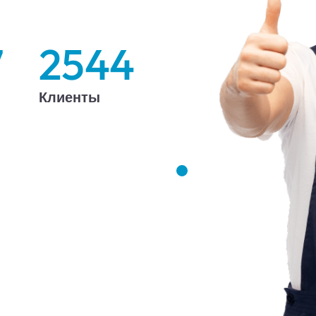
7
2544
Клиенты