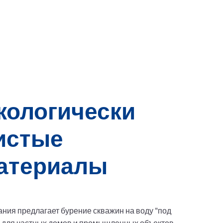
кологически 
истые 
атериалы
ния предлагает бурение скважин на воду "под