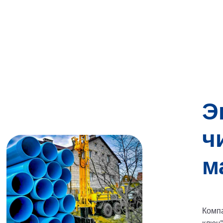
Э
ч
м
Компа