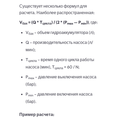
Существует несколько формул для
расчета. Наиболее распространенная:
V
= (Q * T
) / (2 * (P
— P
))
, где:
бак
цикла
max
min
V
– объем гидроаккумулятора (л);
бак
Q – производительность насоса (л/
мин);
T
– время одного цикла работы
цикла
насоса (мин), T
= 60 / N;
цикла
P
– давление выключения насоса
max
(бар);
P
– давление включения насоса
min
(бар).
Пример расчета: