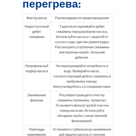
перегрева:
Фактор риска
Рекомендации по предотвращению
Недостаточный
Тщательно оценивайте дебит
дебит
скважины перед выбором насоса.
скважины
Используйте насосы с защитой от
«сухого хода» (датчик уровня воды).
Рассмотрите углубление скважины
или бурение новой с большим
дебитом.
Неправильный
Не переоценивайте потребность в
подбор насоса
воде. Выбирайте насос,
соответствующий дебиту скважины и
требуемому напору.
Консультируйтесь со специалистами.
Заиливание
Регулярно проводите очистку
фильтра
скважины (промывку, прокачку).
Установите фильтр грубой очистки
перед насосом. Используйте
обсадные трубы с качественной
фильтрацией.
Перепады
Установите стабилизатор напряжения
напряжения
для защиты насоса от скачков