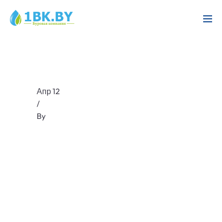
Апр 12
/
By