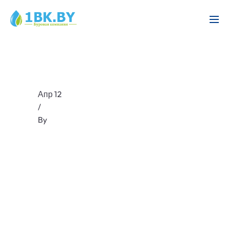
Апр 12
/
By