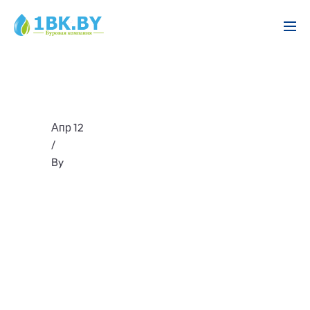
Апр 12
/
By