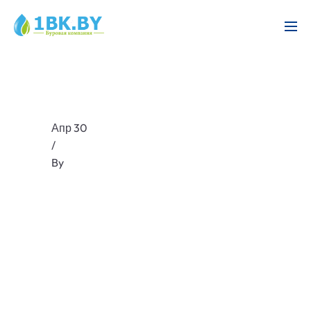
Апр 30
/
By