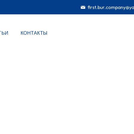
first.bur.company@y
ТЬИ
КОНТАКТЫ