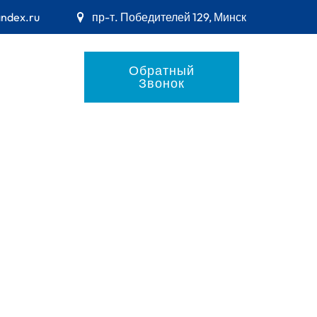
andex.ru
пр-т. Победителей 129, Минск
Обратный
Звонок