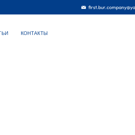
first.bur.company@y
ТЬИ
КОНТАКТЫ