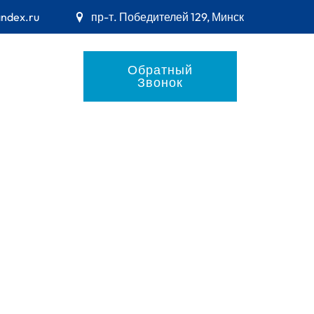
andex.ru
пр-т. Победителей 129, Минск
Обратный
Звонок