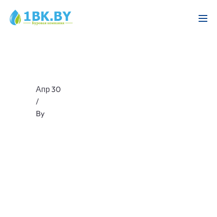
Апр 30
/
By