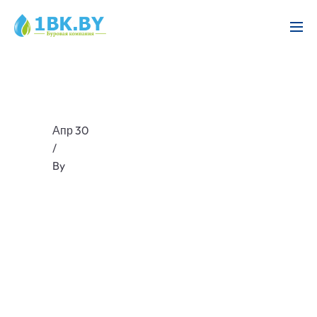
Апр 30
/
By