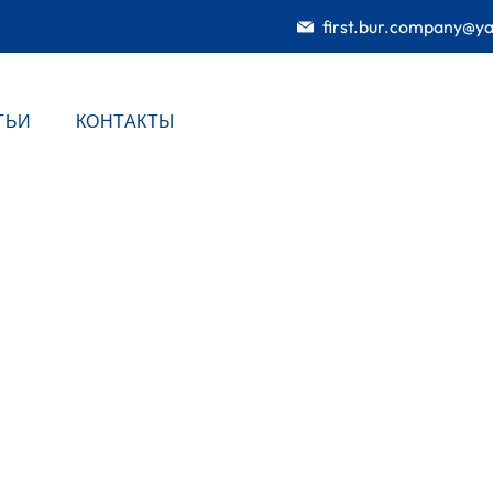
first.bur.company@y
ТЬИ
КОНТАКТЫ