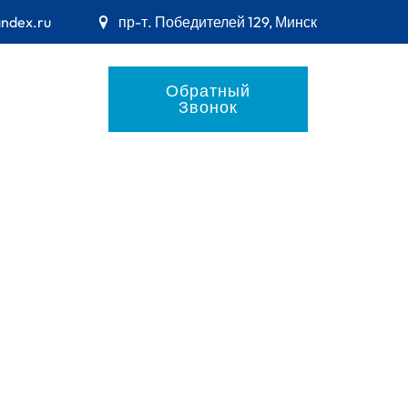
andex.ru
пр-т. Победителей 129, Минск
Обратный
Звонок