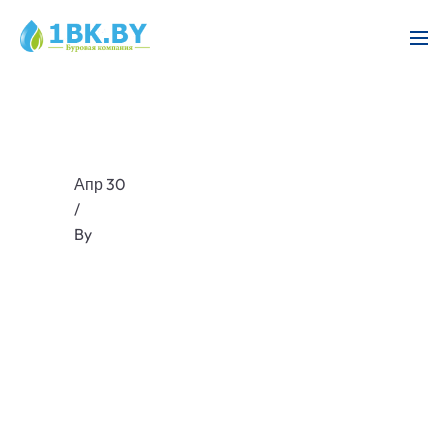
Апр 30
/
By