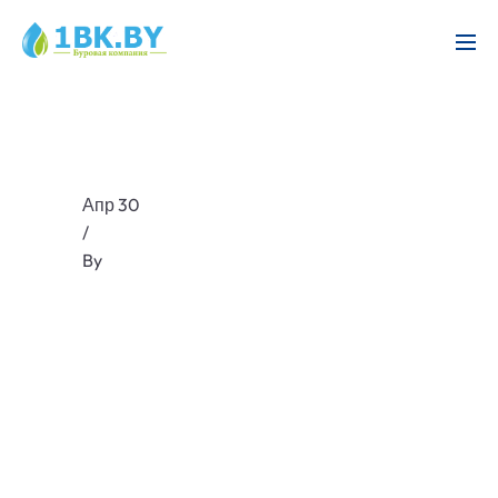
Апр 30
/
By