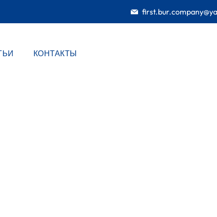
first.bur.company@y
ТЬИ
КОНТАКТЫ