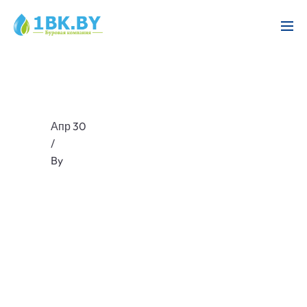
Апр 30
/
By