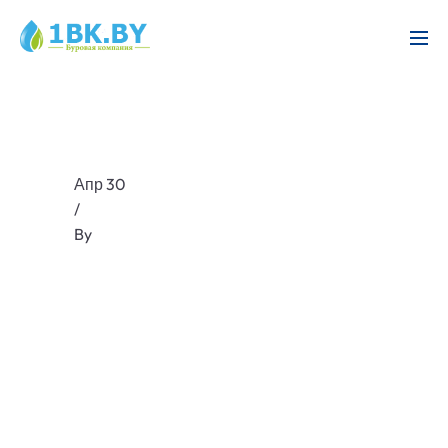
Апр 30
/
By