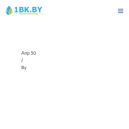
Апр 30
/
By