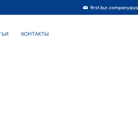
first.bur.company@y
ТЬИ
КОНТАКТЫ