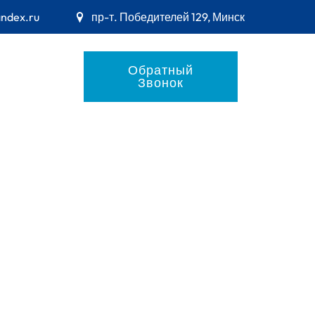
andex.ru
пр-т. Победителей 129, Минск
Обратный
Звонок