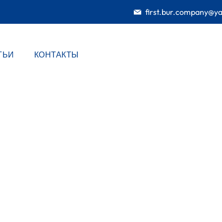
first.bur.company@y
ТЬИ
КОНТАКТЫ