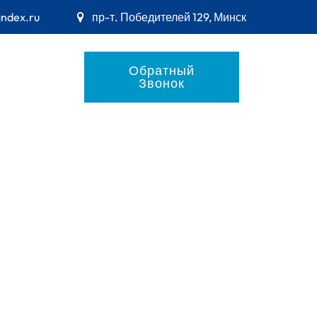
andex.ru
пр-т. Победителей 129, Минск
Обратный
Звонок