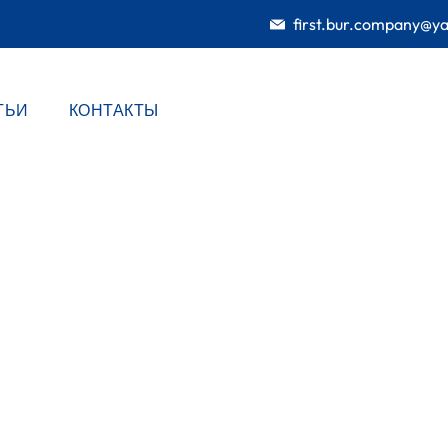
first.bur.company@y
ТЬИ
КОНТАКТЫ