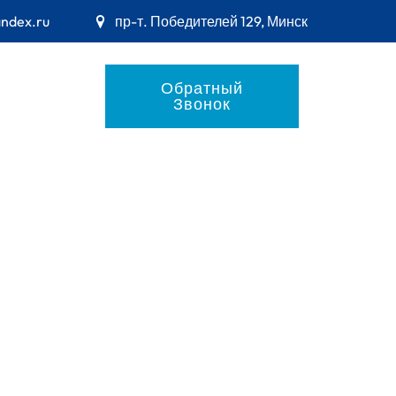
andex.ru
пр-т. Победителей 129, Минск
Обратный
Звонок