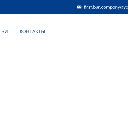
first.bur.company@y
ТЬИ
КОНТАКТЫ