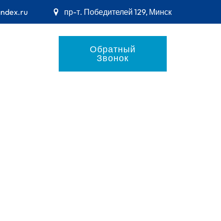
andex.ru
пр-т. Победителей 129, Минск
Обратный
Звонок