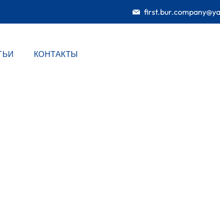
first.bur.company@y
ТЬИ
КОНТАКТЫ