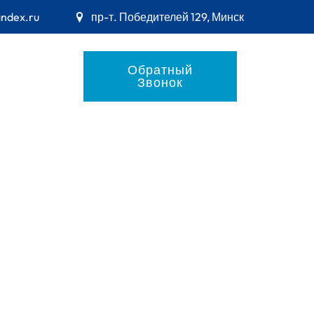
andex.ru
пр-т. Победителей 129, Минск
Обратный
Звонок