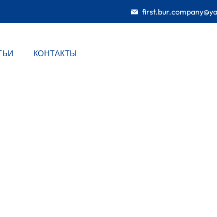
first.bur.company@y
ТЬИ
КОНТАКТЫ