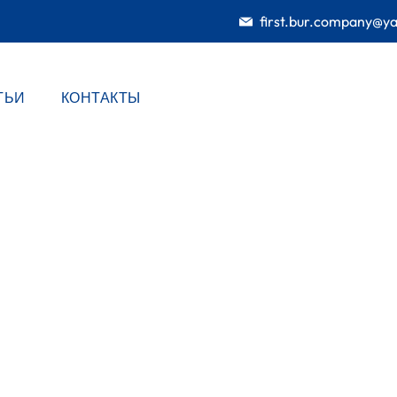
first.bur.company@y
ТЬИ
КОНТАКТЫ