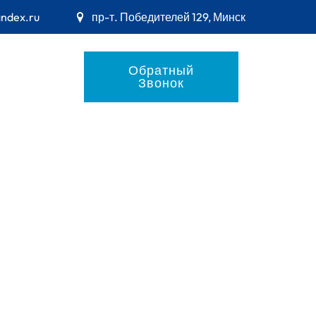
andex.ru
пр-т. Победителей 129, Минск
Обратный
Звонок