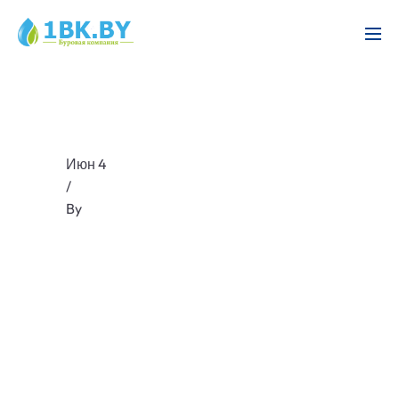
Июн 4
/
By