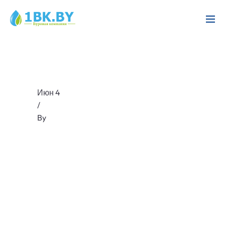
Июн 4
/
By