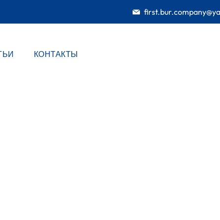
first.bur.company@y
ТЬИ
КОНТАКТЫ