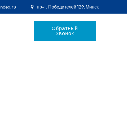
andex.ru
пр-т. Победителей 129, Минск
Обратный
Звонок