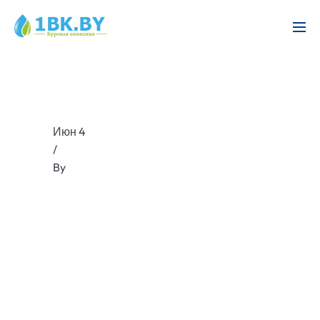
Июн 4
/
By