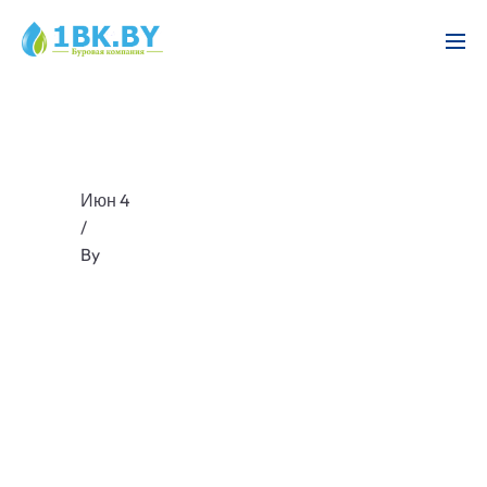
Июн 4
/
By