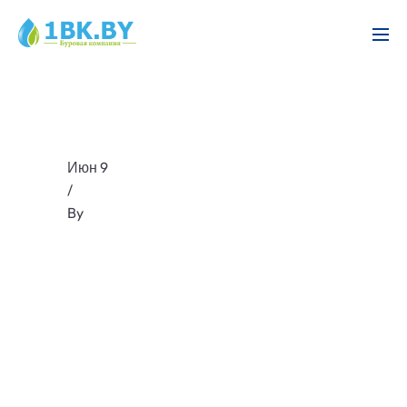
Июн 9
/
By