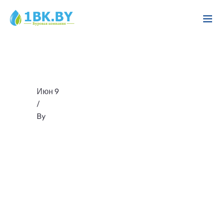
Июн 9
/
By