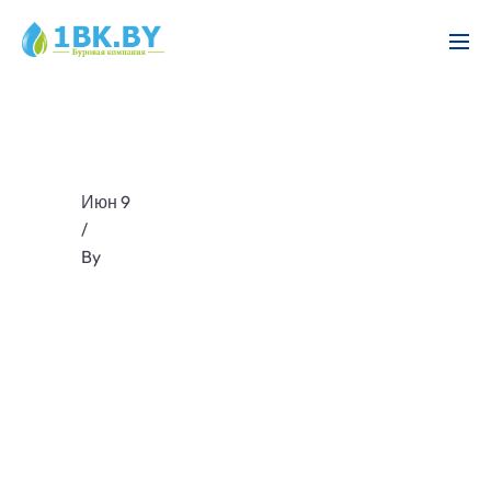
Июн 9
/
By