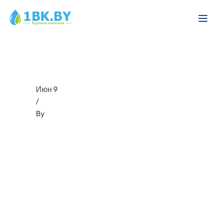
Июн 9
/
By