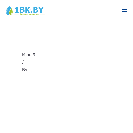
Июн 9
/
By