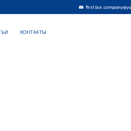
first.bur.company@y
ТЬИ
КОНТАКТЫ