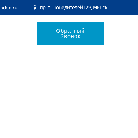
andex.ru
пр-т. Победителей 129, Минск
Обратный
Звонок