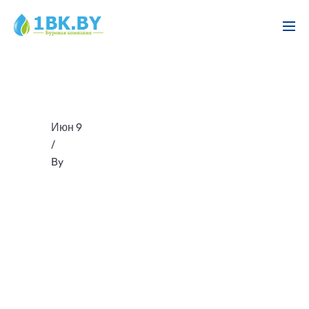
Июн 9
/
By