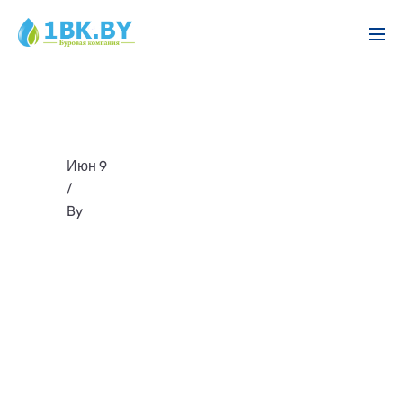
Июн 9
/
By