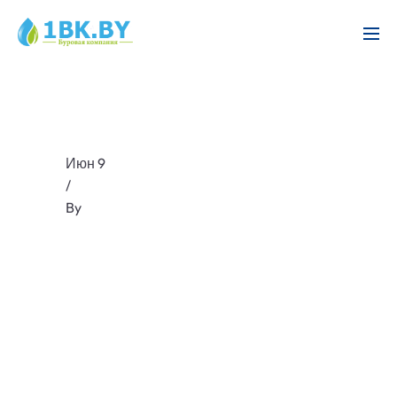
Июн 9
/
By