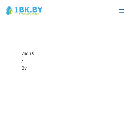
Июн 9
/
By