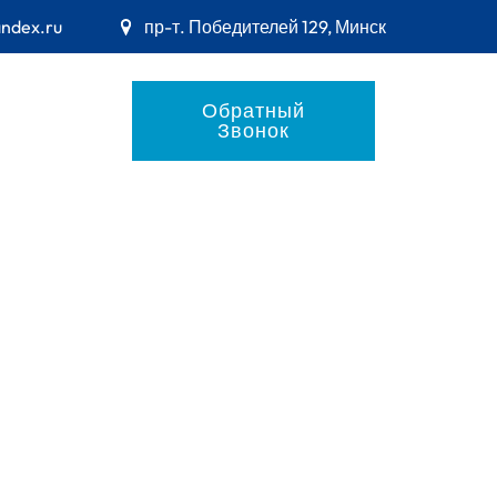
andex.ru
пр-т. Победителей 129, Минск
Обратный
Звонок