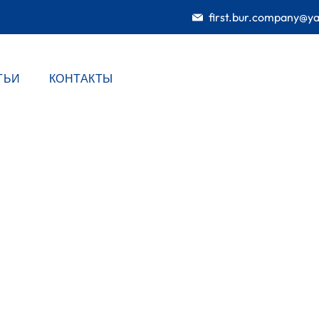
first.bur.company@y
ТЬИ
КОНТАКТЫ