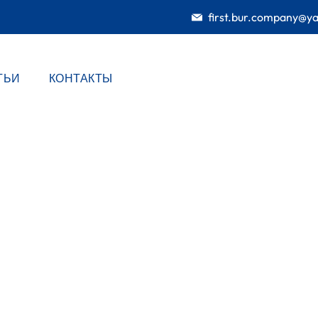
first.bur.company@y
ТЬИ
КОНТАКТЫ