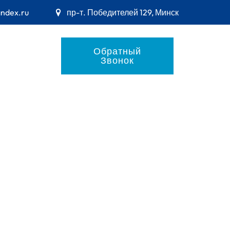
andex.ru
пр-т. Победителей 129, Минск
Обратный
Звонок