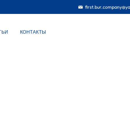
first.bur.company@y
ТЬИ
КОНТАКТЫ