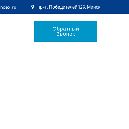
andex.ru
пр-т. Победителей 129, Минск
Обратный
Звонок