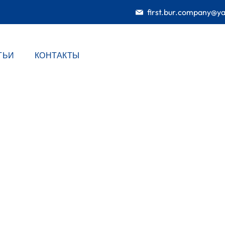
first.bur.company@y
ТЬИ
КОНТАКТЫ