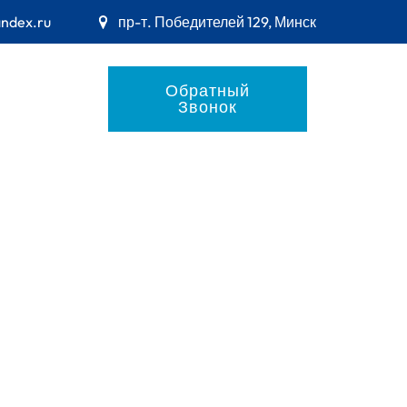
andex.ru
пр-т. Победителей 129, Минск
Обратный
Звонок