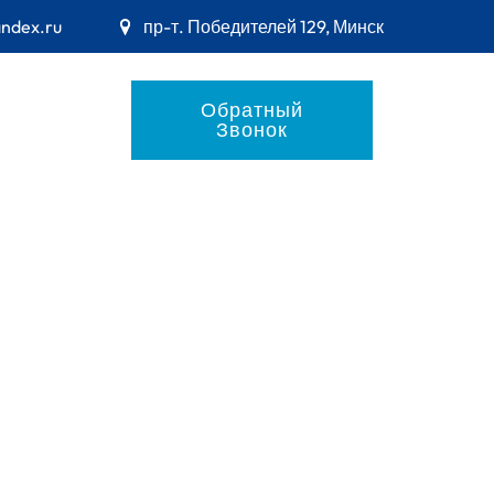
andex.ru
пр-т. Победителей 129, Минск
Обратный
Звонок