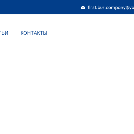
first.bur.company@y
ТЬИ
КОНТАКТЫ