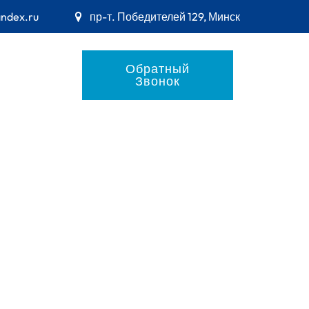
andex.ru
пр-т. Победителей 129, Минск
Обратный
Звонок