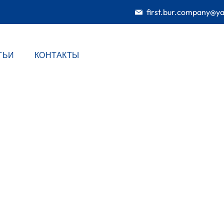
first.bur.company@y
ТЬИ
КОНТАКТЫ