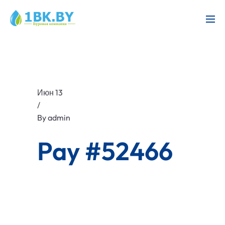
Июн 13
/
By
admin
Pay #52466