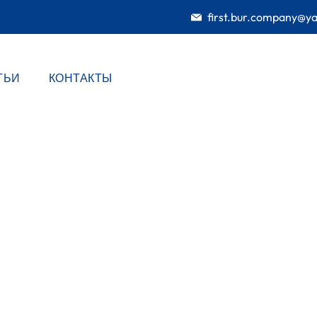
first.bur.company@y
ТЬИ
КОНТАКТЫ