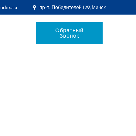
andex.ru
пр-т. Победителей 129, Минск
Обратный
Звонок