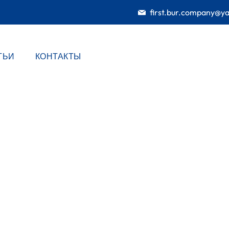
first.bur.company@y
ТЬИ
КОНТАКТЫ