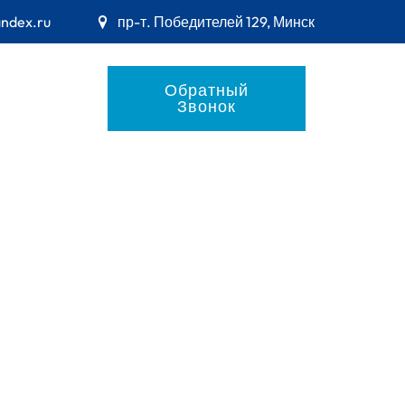
andex.ru
пр-т. Победителей 129, Минск
Обратный
Звонок